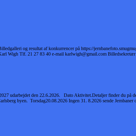
ledgalleri og resultat af konkurrencer på https://jernbanefoto.smug
rl Wigh Tlf. 21 27 83 40 e-mail karlwigh@gmail.com Billedsekretær 
udarbejdet den 22.6.2026. Dato Aktivitet.Detaljer finder du på de næ
Carlsberg byen. Torsdag20.08.2026 Ingen 31. 8.2026 sende Jernbaner