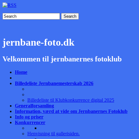
Search
jernbane-foto.dk
Velkommen til jernbanernes fotoklub
Home
Billedeliste Jernbanemesterskab 2026
Billedeliste til Klubkonkurrence digital 2025
Generalforsamling
Information, værd at vide om Jernbanernes Fotoklub
Info og priser
Konkurrencer
Henvisning til gallerisiden.