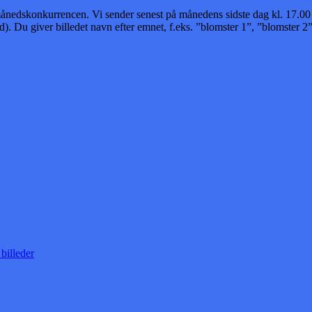
dskonkurrencen. Vi sender senest på månedens sidste dag kl. 17.00 max
. Du giver billedet navn efter emnet, f.eks. ”blomster 1”, ”blomster 2”
 billeder