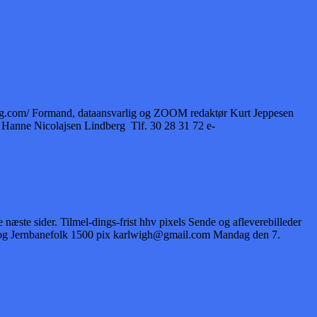
mug.com/ Formand, dataansvarlig og ZOOM redaktør Kurt Jeppesen
Hanne Nicolajsen Lindberg Tlf. 30 28 31 72 e-
ste sider. Tilmel-dings-frist hhv pixels Sende og afleverebilleder
 og Jernbanefolk 1500 pix karlwigh@gmail.com Mandag den 7.