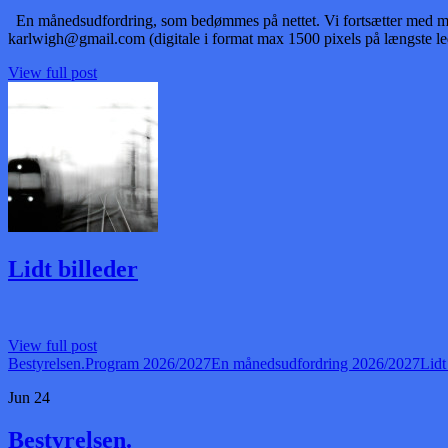
En månedsudfordring, som bedømmes på nettet. Vi fortsætter med måne
karlwigh@gmail.com (digitale i format max 1500 pixels på længste led)
View full post
Lidt billeder
View full post
Bestyrelsen.
Program 2026/2027
En månedsudfordring 2026/2027
Lidt
Jun
24
Bestyrelsen.